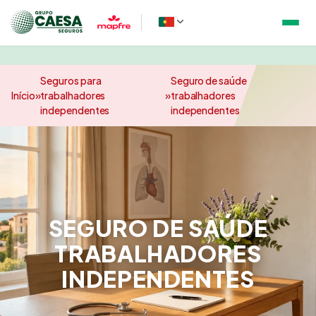
Seguros para
Seguro de saúde
Início
»
trabalhadores
»
trabalhadores
independentes
independentes
SEGURO DE SAÚDE
TRABALHADORES
INDEPENDENTES