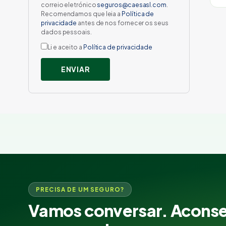
correio eletrónico
seguros@caesasl.com
.
Recomendamos que leia a
Política de
privacidade
antes de nos fornecer os seus
dados pessoais.
Li e aceito a
Política de privacidade
ENVIAR
PRECISA DE UM SEGURO?
Vamos conversar. Acons