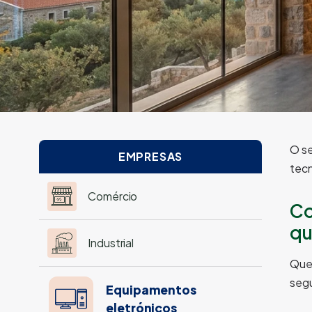
O se
EMPRESAS
tec
Comércio
Co
qu
Industrial
Quer
segu
Equipamentos
eletrónicos