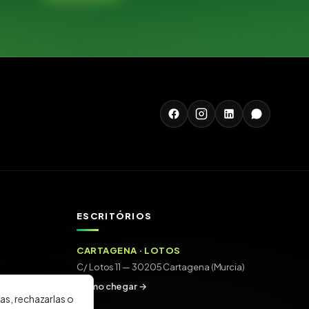
ESCRITÓRIOS
CARTAGENA · LOTOS
C/ Lotos 11 — 30205 Cartagena (Murcia)
Como chegar →
as, rechazarlas o