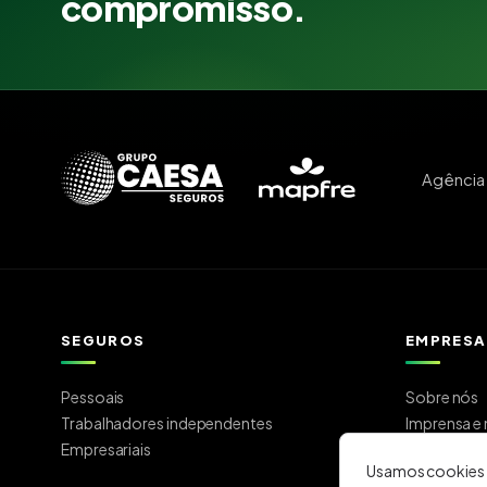
compromisso.
Agência 
SEGUROS
EMPRESA
Pessoais
Sobre nós
Trabalhadores independentes
Imprensa e 
Empresariais
Trabalhe c
Usamos cookies p
Contacto