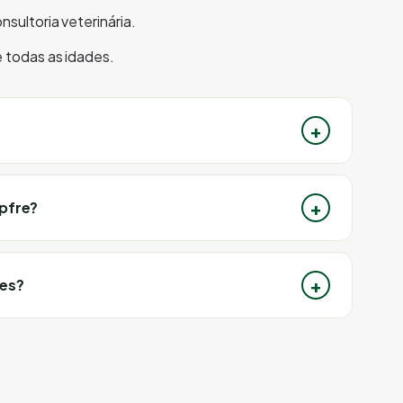
sultoria veterinária.
 todas as idades.
pfre?
des?