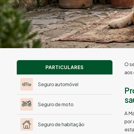
O se
PARTICULARES
aos 
Seguro automóvel
Pr
sa
Seguro de moto
A Ma
por 
Seguro de habitação
esta