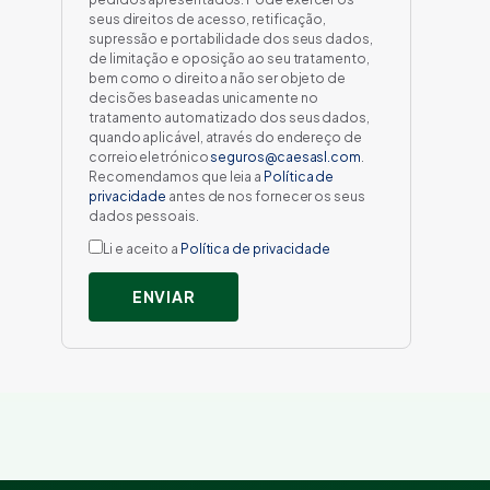
seus direitos de acesso, retificação,
supressão e portabilidade dos seus dados,
de limitação e oposição ao seu tratamento,
bem como o direito a não ser objeto de
decisões baseadas unicamente no
tratamento automatizado dos seus dados,
quando aplicável, através do endereço de
correio eletrónico
seguros@caesasl.com
.
Recomendamos que leia a
Política de
privacidade
antes de nos fornecer os seus
dados pessoais.
Li e aceito a
Política de privacidade
ENVIAR