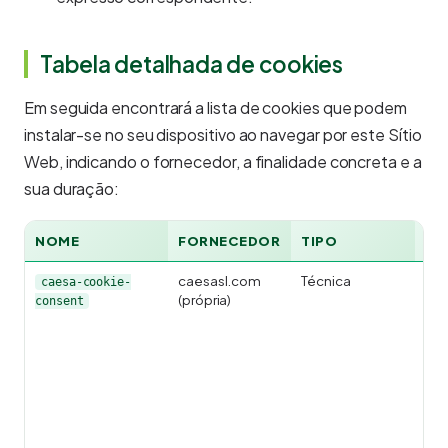
Tabela detalhada de cookies
Em seguida encontrará a lista de cookies que podem
instalar-se no seu dispositivo ao navegar por este Sítio
Web, indicando o fornecedor, a finalidade concreta e a
sua duração:
NOME
FORNECEDOR
TIPO
FI
caesasl.com
Técnica
Rec
caesa-cookie-
(própria)
esc
consent
uti
ban
coo
reje
per
não
mos