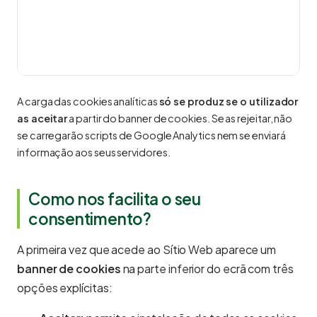
rel
est
é a
ant
ar
A carga das cookies analíticas
só se produz se o utilizador
as aceitar
a partir do banner de cookies. Se as rejeitar, não
se carregarão scripts de Google Analytics nem se enviará
informação aos seus servidores.
Como nos facilita o seu
consentimento?
A primeira vez que acede ao Sítio Web aparece um
banner de cookies
na parte inferior do ecrã com três
opções explícitas: