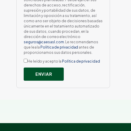
derechos de acceso, rectificación,
supresión y portabilidad de sus datos, de
limitación y oposición a su tratamiento, así
como a no ser objeto de decisiones basadas
únicamente en el tratamiento automatizado
de sus datos, cuando procedan, en la
dirección de correo electrónico
seguros@caesasl.com
. Le recomendamos
que lea la
Política de privacidad
antes de
proporcionarnos sus datos personales.
He leído y acepto la
Política de privacidad
ENVIAR