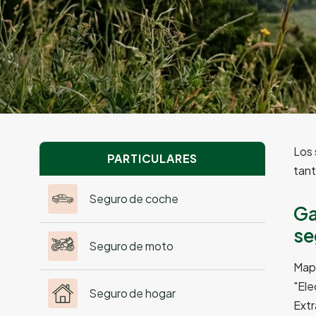
Los 
PARTICULARES
tant
Seguro de coche
Ga
se
Seguro de moto
Mapf
"Ele
Seguro de hogar
Extr