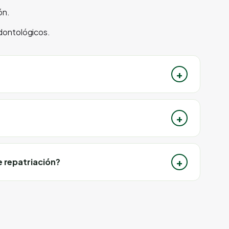
ón.
odontológicos.
e repatriación?