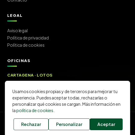
LEGAL
Aviso legal
Política de privacidad
Política de cookies
OFICINAS
CARTAGENA · LOTOS
C/ Lotos 11 — 30205 Cartagena (Murcia)
Cómo llegar →
Usamos cookies propias y de terceros para mejorar tu
experiencia. Puedes aceptar todas, rechazarlas o
personalizar qué cookies se cargan. Más información en
la
política de cookies
.
©
2026
CARLOS EDUARDO SANCHEZ SL.
· Todos los
Rechazar
Personalizar
Aceptar
derechos reservados.
Agencia exclusiva
MAPFRE