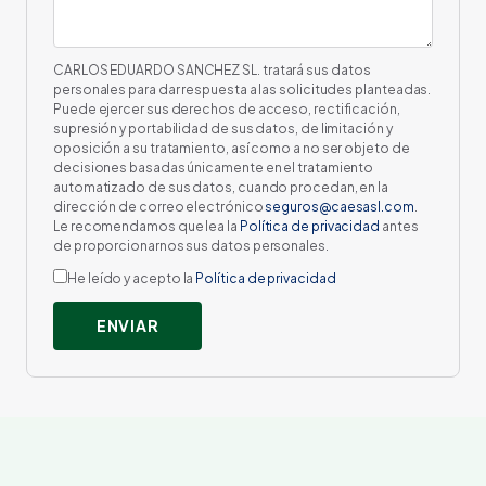
CARLOS EDUARDO SANCHEZ SL. tratará sus datos
personales para dar respuesta a las solicitudes planteadas.
Puede ejercer sus derechos de acceso, rectificación,
supresión y portabilidad de sus datos, de limitación y
oposición a su tratamiento, así como a no ser objeto de
decisiones basadas únicamente en el tratamiento
automatizado de sus datos, cuando procedan, en la
dirección de correo electrónico
seguros@caesasl.com
.
Le recomendamos que lea la
Política de privacidad
antes
de proporcionarnos sus datos personales.
He leído y acepto la
Política de privacidad
ENVIAR